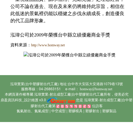
公司不論在過去、現在及未來仍將維持此宗旨，相信在
此低迷的景氣裡仍能以穩健之步伐永續成長，創造優良
的代工品牌形象。
泓瑋公司於2009年榮獲台中縣立績優廠商金手獎
資料來源：
http://www.homway.net
泓瑋實業(台中塑膠射出代工廠) 地址:台中市大安區大安港路1079巷13號
服務專線：04-26863151 e-mail：
homway@homway.net
本網頁著作權專屬
所有，侵害必究
泓瑋實業-射出成型工廠|台中塑膠射出代工廠
鼎盈資訊科技_設計維護 v3.0
您是 泓瑋實業-射出成型工廠|台中塑
膠射出代工廠第
位訪客
氮氣射出、氮氣成型
|
中空成型
|
塑膠模具
|
塑膠射出
|
塑膠製品