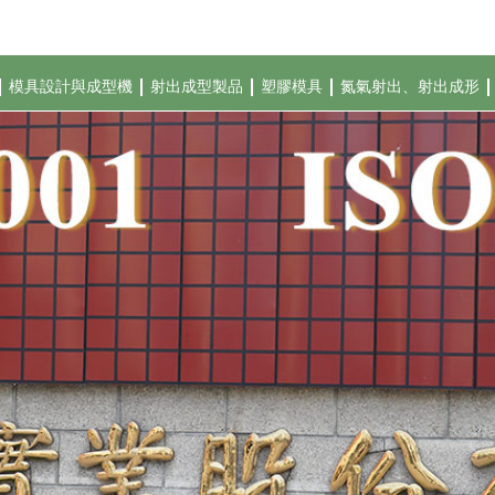
模具設計與成型機
射出成型製品
塑膠模具
氮氣射出、射出成形