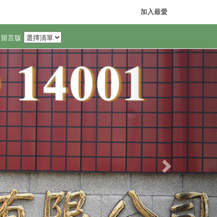
加入最愛
留言版