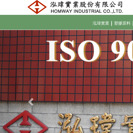
泓瑋實業
塑膠原料