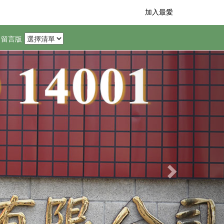
加入最愛
留言版