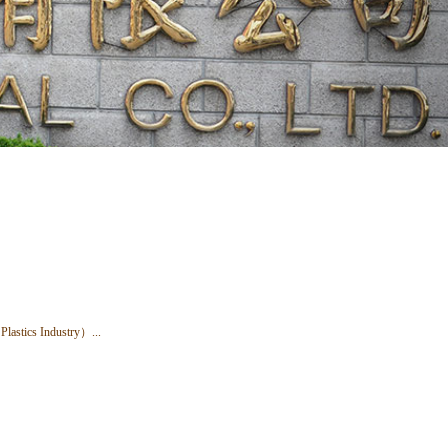
Industry）...