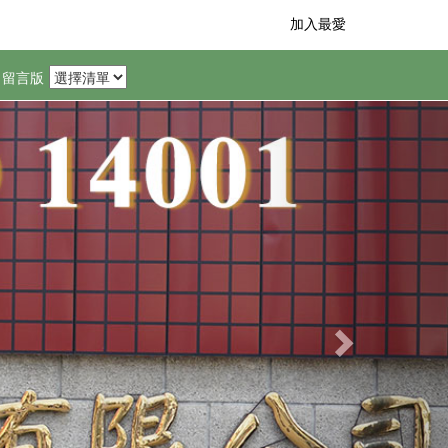
加入最愛
留言版