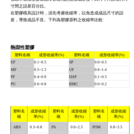
寸間之誤差百分比。
在塑膠模具設計時，須先考慮收縮率，以免造成成品尺寸的誤
差，導致成品不良。下列為塑膠原料之收縮率比較:
熱固性塑膠
塑料名稱
成形收縮率(%)
塑料名稱
成形收縮率(%)
EP
0.1~0.5
SP
0.0~0.5
MF
0.5~1.5
UF
0.6~1.4
PF
0.4~0.9
DAP
0.1~0.5
PU
0.6~0.8
BMC
0.0~0.2
塑料名
成形收縮
塑料名
成形收縮
塑料名
成形收縮
稱
率(%)
稱
率(%)
稱
率(%)
ABS
0.3~0.8
PA
0.6~2.5
POM
0.8~3.5