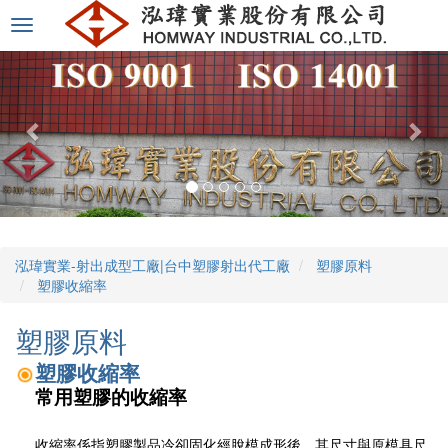
選
單
切
換
泓瑋實業-射出成型工廠|台中塑膠射出代工廠
塑膠原料
塑膠收縮率
塑膠原料
塑膠收縮率
常用塑膠的收縮率
收縮率係指塑膠製品冷卻固化經脫模成形後，其尺寸與原模具尺