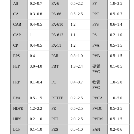
AS
0.2~0.7
PA-6
0.5~2.2
PP
1.0~2.5
CA
0.3~0.8
PA-66
0.5~2.5
PPO
0.5~0.7
CAB
0.4~0.5
PA-610
1.2
PPS
0.6~1.4
CAP
1
PA-612
1.1
PS
0.2~1.0
CP
0.4~0.5
PA-11
1.2
PVA
0.5~1.5
EPS
0.4
PAR
0.8~1.0
PVB
0.5~1.5
FEP
3.0~4.0
PBT
1.3~2.4
硬質
0.1~0.5
PVC
FRP
0.1~0.4
PC
0.4~0.7
軟質
1.0~5.0
PVC
EVA
0.5~1.5
PCTFE
0.2~2.5
PVCA
1.0~5.0
HDPE
1.2~2.2
PE
0.5~2.5
PVDC
0.5~2.5
HIPS
0.2~1.0
PET
2.0~2.5
PVFM
0.5~1.5
LCP
0.1~1.0
PES
0.5~1.0
SAN
0.2~0.6