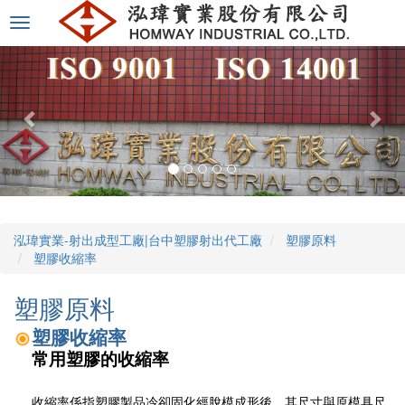
選
單
切
換
泓瑋實業-射出成型工廠|台中塑膠射出代工廠
塑膠原料
塑膠收縮率
塑膠原料
塑膠收縮率
常用塑膠的收縮率
收縮率係指塑膠製品冷卻固化經脫模成形後，其尺寸與原模具尺