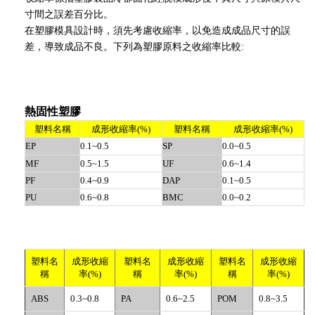
寸間之誤差百分比。
在塑膠模具設計時，須先考慮收縮率，以免造成成品尺寸的誤
差，導致成品不良。下列為塑膠原料之收縮率比較:
熱固性塑膠
塑料名稱
成形收縮率(%)
塑料名稱
成形收縮率(%)
EP
0.1~0.5
SP
0.0~0.5
MF
0.5~1.5
UF
0.6~1.4
PF
0.4~0.9
DAP
0.1~0.5
PU
0.6~0.8
BMC
0.0~0.2
塑料名
成形收縮
塑料名
成形收縮
塑料名
成形收縮
稱
率(%)
稱
率(%)
稱
率(%)
ABS
0.3~0.8
PA
0.6~2.5
POM
0.8~3.5