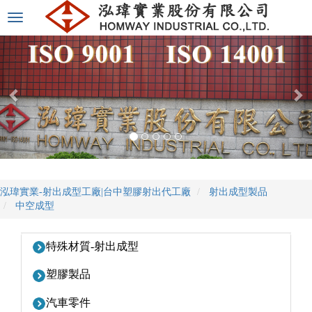
選
單
切
換
泓瑋實業-射出成型工廠|台中塑膠射出代工廠
射出成型製品
中空成型
特殊材質-射出成型
塑膠製品
汽車零件