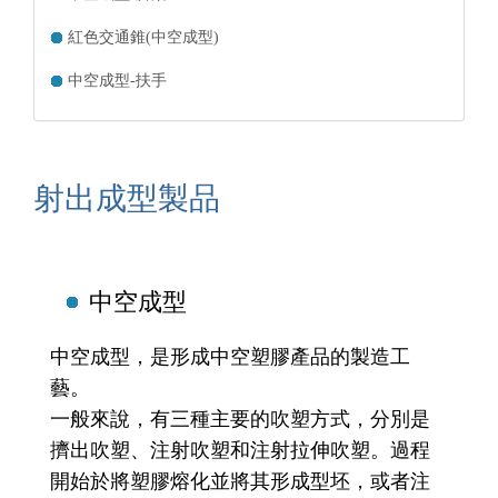
紅色交通錐(中空成型)
中空成型-扶手
射出成型製品
中空成型
中空成型，是形成中空塑膠產品的製造工
藝。
一般來說，有三種主要的吹塑方式，分別是
擠出吹塑、注射吹塑和注射拉伸吹塑。過程
開始於將塑膠熔化並將其形成型坯，或者注