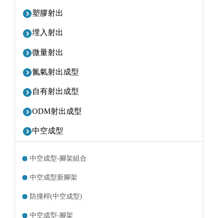
塑膠射出
埋入射出
微量射出
氮氣射出成型
自有射出成型
ODM射出成型
中空成型
中空成型-腳架組合
中空成型新腳架
防撞桿(中空成型)
中空成型-腳架