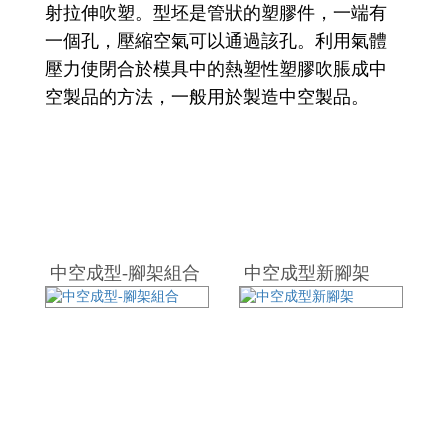
射拉伸吹塑。型坯是管狀的塑膠件，一端有
一個孔，壓縮空氣可以通過該孔。利用氣體
壓力使閉合於模具中的熱塑性塑膠吹脹成中
空製品的方法，一般用於製造中空製品。
中空成型-腳架組合
中空成型新腳架