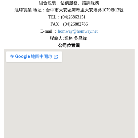
組合包裝、估價服務、諮詢服務
泓瑋實業 地址：台中市大安區海墘里大安港路1079巷13號
TEL：(04)26863151
FAX：(04)26882786
E-mail ：
homway@homway.net
聯絡人:業務 吳昌緯
公司位置圖