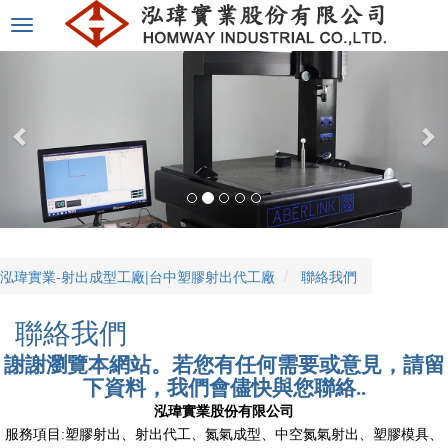
選
單
切
換
泓瑋實業-射出成型工廠|台中塑膠射出代工廠
聯絡我們
聯絡我們
謝謝瀏覽本網站。若您有任何需要或意見，請留
下資料，我們會儘快與您聯絡..
泓瑋實業股份有限公司
服務項目:塑膠射出、射出代工、氮氣成型、中空氮氣射出、塑膠模具、